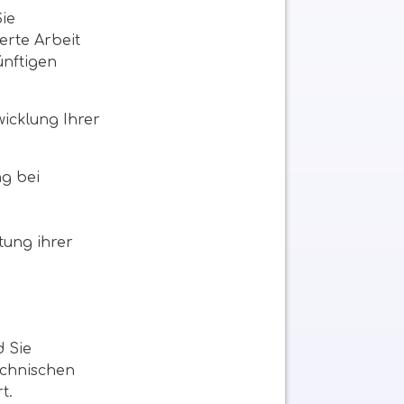
Sie
erte Arbeit
ünftigen
wicklung Ihrer
ng bei
tung ihrer
d Sie
echnischen
t.