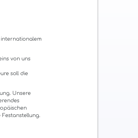
internationalem
eins von uns
re soll die
lung. Unsere
ierendes
ropäischen
Festanstellung.