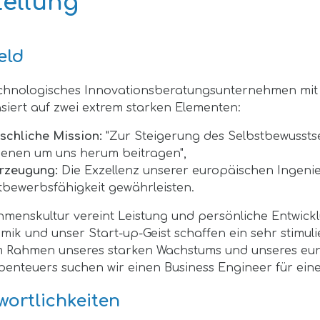
tellung
eld
chnologisches Innovationsberatungsunternehmen mit 
iert auf zwei extrem starken Elementen:
chliche Mission:
"Zur Steigerung des Selbstbewussts
denen um uns herum beitragen",
rzeugung:
Die Exzellenz unserer europäischen Ingenieu
tbewerbsfähigkeit gewährleisten.
menskultur vereint Leistung und persönliche Entwick
k und unser Start-up-Geist schaffen ein sehr stimul
Im Rahmen unseres starken Wachstums und unseres eu
nteuers suchen wir einen Business Engineer für eine 
wortlichkeiten