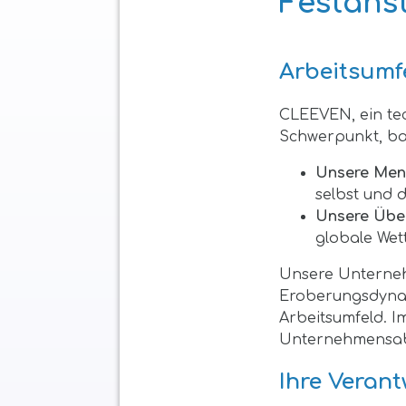
Festans
Arbeitsumf
CLEEVEN, ein te
Schwerpunkt, bas
Unsere Mens
selbst und 
Unsere Übe
globale Wet
Unsere Unterneh
Eroberungsdynami
Arbeitsumfeld. 
Unternehmensabe
Ihre Verant